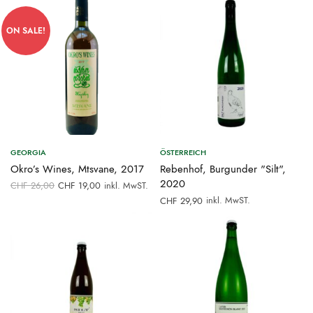
CHF 72,00
CHF 39,00.
ON SALE!
GEORGIA
ÖSTERREICH
Okro’s Wines, Mtsvane, 2017
Rebenhof, Burgunder "Silt",
Ursprünglicher
Aktueller
2020
CHF
26,00
CHF
19,00
inkl. MwST.
Preis war:
Preis ist:
inkl. MwST.
CHF
29,90
CHF 26,00
CHF 19,00.