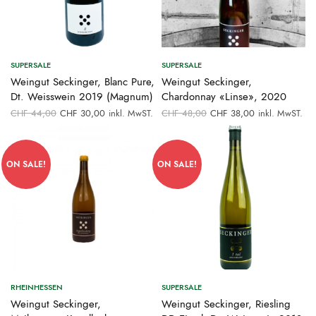
SUPERSALE
SUPERSALE
Weingut Seckinger, Blanc Pure,
Weingut Seckinger,
Dt. Weisswein 2019 (Magnum)
Chardonnay «Linse», 2020
Ursprünglicher
Aktueller
Ursprünglicher
Aktueller
CHF
44,00
CHF
30,00
inkl. MwST.
CHF
48,00
CHF
38,00
inkl. MwST.
Preis war:
Preis ist:
Preis war:
Preis ist:
CHF 44,00
CHF 30,00.
CHF 48,00
CHF 38,00.
ON SALE!
ON SALE!
RHEINHESSEN
SUPERSALE
Weingut Seckinger,
Weingut Seckinger, Riesling