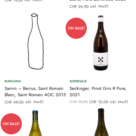
CHF
19,20
inkl. MwST.
CHF
24,90
ON SALE!
BURGUND
SUPERSALE
Sarnin – Berrux, Saint Romain
Seckinger, Pinot Gris R Pure,
Blanc, Saint Romain AOC 2015
2021
Ursprünglicher
Aktueller
inkl. MwST.
CHF
19,90
CHF
10,00
inkl. MwST.
CHF
49,00
Preis war:
Preis ist:
CHF 19,90
CHF 10,00.
ON SALE!