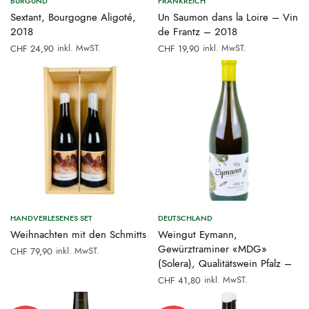
BURGUND
FRANKREICH
Sextant, Bourgogne Aligoté,
Un Saumon dans la Loire – Vin
2018
de Frantz – 2018
inkl. MwST.
inkl. MwST.
CHF
24,90
CHF
19,90
HANDVERLESENES SET
DEUTSCHLAND
Weihnachten mit den Schmitts
Weingut Eymann,
Gewürztraminer «MDG»
inkl. MwST.
CHF
79,90
(Solera), Qualitätswein Pfalz –
inkl. MwST.
CHF
41,80