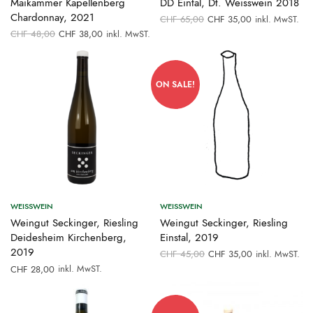
Maikammer Kapellenberg
DD Eintal, Dt. Weisswein 2018
Chardonnay, 2021
Ursprünglicher
Aktueller
CHF
65,00
CHF
35,00
inkl. MwST.
Preis war:
Preis ist:
Ursprünglicher
Aktueller
CHF
48,00
CHF
38,00
inkl. MwST.
CHF 65,00
CHF 35,00.
Preis war:
Preis ist:
CHF 48,00
CHF 38,00.
ON SALE!
WEISSWEIN
WEISSWEIN
Weingut Seckinger, Riesling
Weingut Seckinger, Riesling
Deidesheim Kirchenberg,
Einstal, 2019
2019
Ursprünglicher
Aktueller
CHF
45,00
CHF
35,00
inkl. MwST.
Preis war:
Preis ist:
inkl. MwST.
CHF
28,00
CHF 45,00
CHF 35,00.