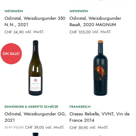
WEISSWEIN
WEISSWEIN
Odinstal, Weissburgunder 350
Odinstal, Weissburgunder
N.N., 2021
Basalt, 2020 MAGNUM
inkl. MwST.
inkl. MwST.
CHF
34,90
CHF
105,00
ON SALE!
EINHÖRNER & GEREIFTE SCHÄTZE
FRANKREICH
Odinstal, Weissburgunder GG,
Oiseau Rebelle, VVNT, Vin de
2021
France 2014
Ursprünglicher
Aktueller
CHF
72,00
CHF
39,00
inkl. MwST.
inkl. MwST.
CHF
59,90
Preis war:
Preis ist: