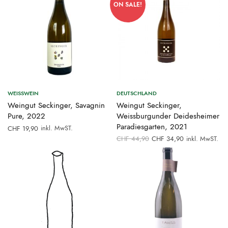
ON SALE!
WEISSWEIN
DEUTSCHLAND
Weingut Seckinger, Savagnin
Weingut Seckinger,
Pure, 2022
Weissburgunder Deidesheimer
Paradiesgarten, 2021
inkl. MwST.
CHF
19,90
Ursprünglicher
Aktueller
CHF
44,90
CHF
34,90
inkl. MwST.
Preis war:
Preis ist:
CHF 44,90
CHF 34,90.