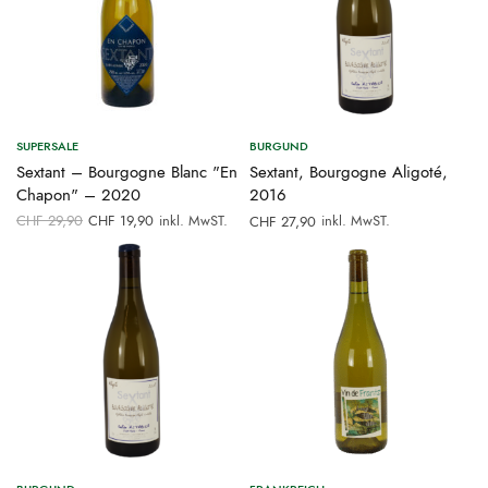
SUPERSALE
BURGUND
Sextant – Bourgogne Blanc "En
Sextant, Bourgogne Aligoté,
Chapon" – 2020
2016
Ursprünglicher
Aktueller
CHF
29,90
CHF
19,90
inkl. MwST.
inkl. MwST.
CHF
27,90
Preis war:
Preis ist:
CHF 29,90
CHF 19,90.