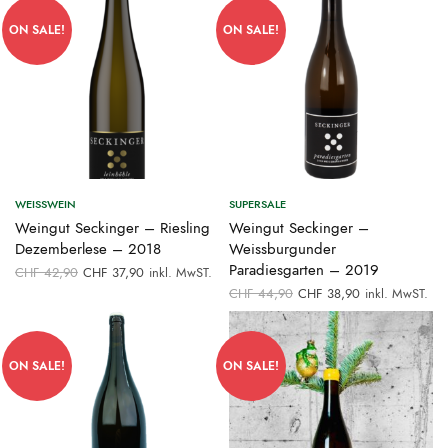
ON SALE!
ON SALE!
WEISSWEIN
SUPERSALE
Weingut Seckinger – Riesling
Weingut Seckinger –
Dezemberlese – 2018
Weissburgunder
Ursprünglicher
Aktueller
Paradiesgarten – 2019
CHF
42,90
CHF
37,90
inkl. MwST.
Preis war:
Preis ist:
Ursprünglicher
Aktueller
CHF
44,90
CHF
38,90
inkl. MwST.
CHF 42,90
CHF 37,90.
Preis war:
Preis ist:
CHF 44,90
CHF 38,90.
ON SALE!
ON SALE!