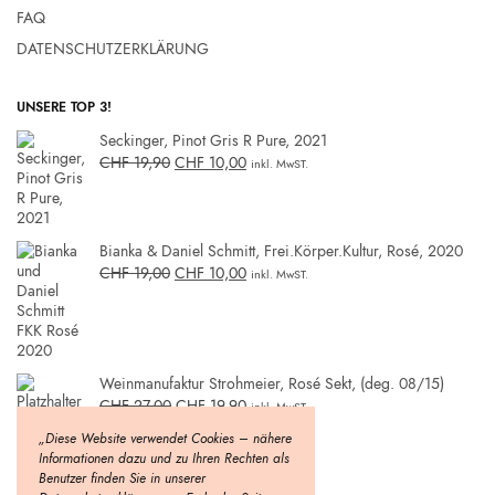
FAQ
DATENSCHUTZERKLÄRUNG
UNSERE TOP 3!
Seckinger, Pinot Gris R Pure, 2021
CHF
19,90
CHF
10,00
inkl. MwST.
Bianka & Daniel Schmitt, Frei.Körper.Kultur, Rosé, 2020
CHF
19,00
CHF
10,00
inkl. MwST.
Weinmanufaktur Strohmeier, Rosé Sekt, (deg. 08/15)
CHF
27,00
CHF
19,90
inkl. MwST.
„Diese Website verwendet Cookies – nähere
Informationen dazu und zu Ihren Rechten als
Benutzer finden Sie in unserer