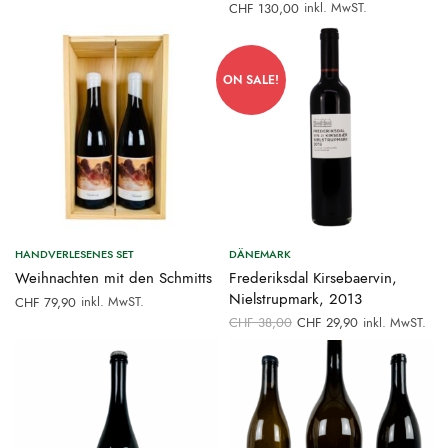
inkl. MwST.
CHF
130,00
ON SALE!
HANDVERLESENES SET
DÄNEMARK
Weihnachten mit den Schmitts
Frederiksdal Kirsebaervin,
Nielstrupmark, 2013
inkl. MwST.
CHF
79,90
Ursprünglicher
Aktueller
CHF
38,00
CHF
29,90
inkl. MwST.
Preis war:
Preis ist:
CHF 38,00
CHF 29,90.