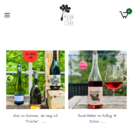
0
g:
Also im Sommer, da mag ich
Rosé-Wetter im Anflug ☀️ Schon
“Frische”. Trinkfluss.
...
vorbereitet?
...
7
1
7
0
Also im Sommer, da mag ich
Rosé-Wetter im Anflug ☀️
...
...
“Frische”.
Schon