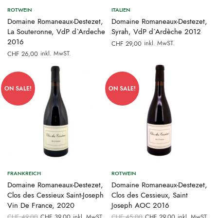
ROTWEIN
ITALIEN
Domaine Romaneaux-Destezet,
Domaine Romaneaux-Destezet,
La Souteronne, VdP d`Ardeche
Syrah, VdP d`Ardèche 2012
2016
inkl. MwST.
CHF
29,00
inkl. MwST.
CHF
26,00
ON SALE!
ON SALE!
FRANKREICH
ROTWEIN
Domaine Romaneaux-Destezet,
Domaine Romaneaux-Destezet,
Clos des Cessieux Saint-Joseph
Clos des Cessieux, Saint
Vin De France, 2020
Joseph AOC 2016
Ursprünglicher
Aktueller
Ursprünglicher
Aktueller
CHF
49,00
CHF
39,00
inkl. MwST.
CHF
45,00
CHF
29,00
inkl. MwST.