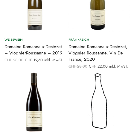
WEISSWEIN
FRANKREICH
Domaine Romaneaux-Destezet
Domaine Romaneaux-Destezet,
– ViognierRoussanne – 2019
Viognier Roussanne, Vin De
Ursprünglicher
Aktueller
France, 2020
CHF
28,00
CHF
19,60
inkl. MwST.
Preis war:
Preis ist:
Ursprünglicher
Aktueller
CHF
28,00
CHF
22,00
inkl. MwST.
CHF 28,00
CHF 19,60.
Preis war:
Preis ist:
CHF 28,00
CHF 22,00.