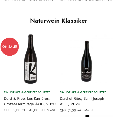
Preis war:
Preis ist:
Preis war:
Preis ist:
CHF 49,00
CHF 39,00.
CHF 45,00
CHF 29,00.
Naturwein Klassiker
ON SALE!
EINHÖRNER & GEREIFTE SCHÄTZE
EINHÖRNER & GEREIFTE SCHÄTZE
Dard & Ribo, Les Karrières,
Dard et Ribo, Saint Joseph
Crozes-Hermitage AOC, 2020
AOC, 2020
Ursprünglicher
Aktueller
CHF
53,00
CHF
43,00
inkl. MwST.
inkl. MwST.
CHF
51,00
Preis war:
Preis ist: