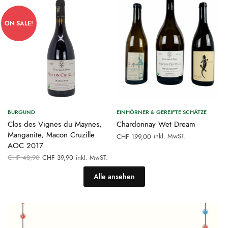
CHF 53,00
CHF 43,00.
ON SALE!
BURGUND
EINHÖRNER & GEREIFTE SCHÄTZE
Clos des Vignes du Maynes,
Chardonnay Wet Dream
Manganite, Macon Cruzille
inkl. MwST.
CHF
199,00
AOC 2017
Ursprünglicher
Aktueller
CHF
48,90
CHF
39,90
inkl. MwST.
Preis war:
Preis ist:
CHF 48,90
CHF 39,90.
Alle ansehen