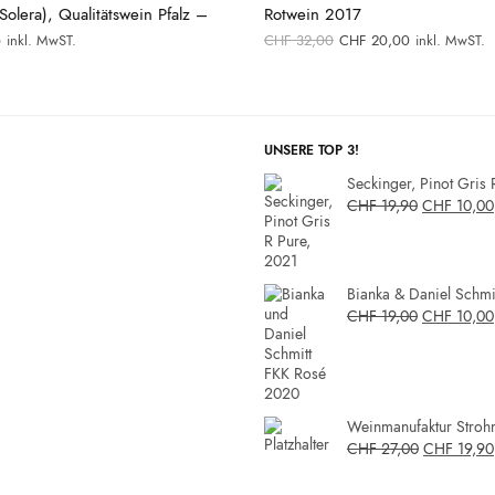
lera), Qualitätswein Pfalz –
Rotwein 2017
Ursprünglicher
Aktueller
inkl. MwST.
CHF
32,00
CHF
20,00
inkl. MwST.
0
Preis war:
Preis ist:
CHF 32,00
CHF 20,00
UNSERE TOP 3!
Seckinger, Pinot Gris 
CHF
19,90
CHF
10,00
Bianka & Daniel Schmit
CHF
19,00
CHF
10,00
Weinmanufaktur Strohm
CHF
27,00
CHF
19,90