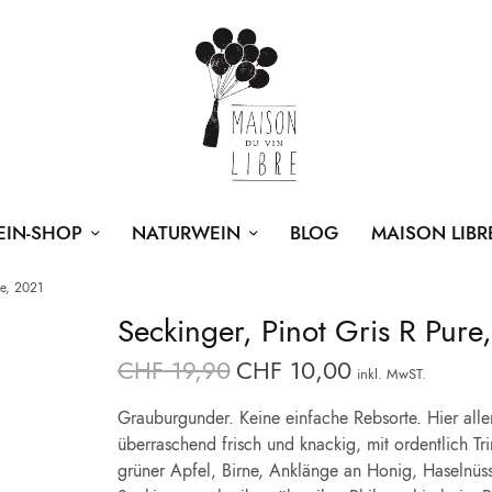
EIN-SHOP
NATURWEIN
BLOG
MAISON LIBR
re, 2021
Seckinger, Pinot Gris R Pure
CHF
19,90
CHF
10,00
Ursprünglicher
Aktueller
inkl. MwST.
Preis war:
Preis ist:
Grauburgunder. Keine einfache Rebsorte. Hier alle
CHF 19,90
CHF 10,00.
überraschend frisch und knackig, mit ordentlich Trin
grüner Apfel, Birne, Anklänge an Honig, Haselnüss