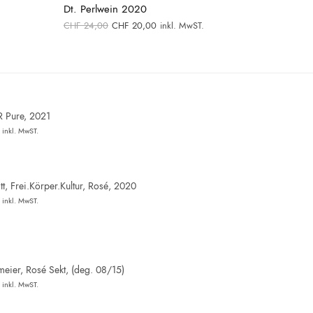
Dt. Perlwein 2020
Ursprünglicher
Aktueller
CHF
24,00
CHF
20,00
inkl. MwST.
Preis war:
Preis ist:
.
CHF 24,00
CHF 20,00.
R Pure, 2021
inkl. MwST.
t, Frei.Körper.Kultur, Rosé, 2020
inkl. MwST.
eier, Rosé Sekt, (deg. 08/15)
inkl. MwST.