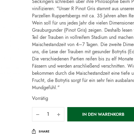
Seckingers schreiben über ihre Philosophie beim P
vinifizieren: "Unser R Pinot Gris stammt aus unseren
Parzellen Ruppertsbergs mit ca. 35 Jahren alten R
Wein soll für uns jedes Jahr die vielen Dimensione
Grauburgunder (Pinot Gris) zeigen. Deshalb lesen 
Teil der Trauben in vollreifem Stadium und machen 
Maischestandzeit von 4–7 Tagen. Die zweite Dimens
uns, die Lese der Trauben mit gesunder Botrytis (Ed
Die verschiedenen Partien reifen bis zu elf Monate 
Fässern und werden anschließend verschnitten. Wi
bekommen durch die Maischestandzeit eine tiefe 
Frucht, die Botrytis sorgt für ein sehr fein ausbalan
Mundgefühl."
Vorrätig
IN DEN WARENKORB
SHARE