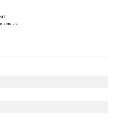
ALZ
e
,
vinnaturel
,