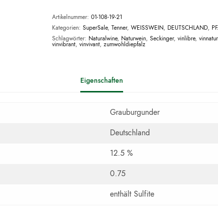
Artikelnummer:
01-108-19-21
Kategorien:
SuperSale
,
Tenner
,
WEISSWEIN
,
DEUTSCHLAND
,
PF
Schlagwörter:
Naturalwine
,
Naturwein
,
Seckinger
,
vinlibre
,
vinnatur
vinvibrant
,
vinvivant
,
zumwohldiepfalz
Eigenschaften
Grauburgunder
Deutschland
12.5 %
0.75
enthält Sulfite