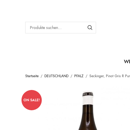
W
Startseite
/
DEUTSCHLAND
/
PFALZ
/
Seckinger, Pinot Gris R Pu
ON SALE!