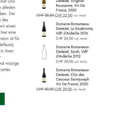
inot Gris
Destezet, Viognier
Roussanne, Vin De
 ältesten
France, 2020
eben. Der
CHF
28,00
CHF
22,00
inkl. MwST.
n des
Domaine Romaneaux-
wir einen
Destezet, La Souteronne,
hier eine
VdP d`Ardeche 2016
ion ist für
CHF
26,00
inkl. MwST.
elfäule).
Domaine Romaneaux-
in ihren
Destezet, Syrah, VdP
d`Ardèche 2012
r
CHF
29,00
inkl. MwST.
und würzige
ciertes
Domaine Romaneaux-
Destezet, Clos des
Cessieux Saint-Joseph
Vin De France, 2020
CHF
49,00
CHF
39,00
inkl. MwST.