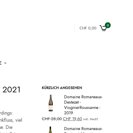
0
CHF
0,00
E
, 2021
KÜRZLICH ANGESEHEN
Domaine Romaneaux-
Destezet -
ViognierRoussanne -
rdings:
2019
CHF
28,00
CHF
19,60
kfluss, viel
inkl. MwST.
e. Die
Domaine Romaneaux-