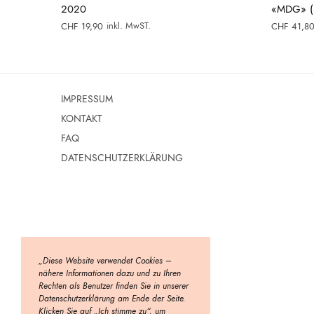
2020
«MDG» (So
inkl. MwST.
CHF
19,90
CHF
41,8
IMPRESSUM
KONTAKT
FAQ
DATENSCHUTZERKLÄRUNG
„Diese Website verwendet Cookies –
nähere Informationen dazu und zu Ihren
Rechten als Benutzer finden Sie in unserer
Datenschutzerklärung am Ende der Seite.
Klicken Sie auf „Ich stimme zu“, um