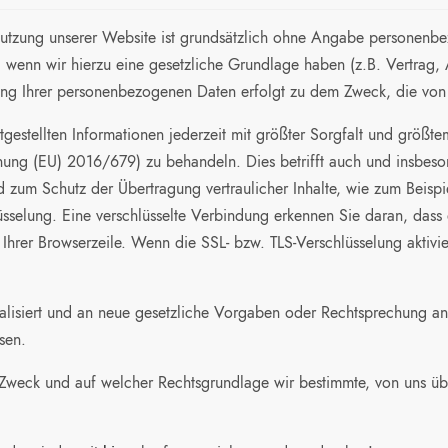
Nutzung unserer Website ist grundsätzlich ohne Angabe personen
nn wir hierzu eine gesetzliche Grundlage haben (z.B. Vertrag, Anf
eitung Ihrer personenbezogenen Daten erfolgt zu dem Zweck, die vo
eitgestellten Informationen jederzeit mit größter Sorgfalt und grö
g (EU) 2016/679) zu behandeln. Dies betrifft auch und insbeson
d zum Schutz der Übertragung vertraulicher Inhalte, wie zum Beispi
üsselung. Eine verschlüsselte Verbindung erkennen Sie daran, dass 
hrer Browserzeile. Wenn die SSL- bzw. TLS-Verschlüsselung aktivier
alisiert und an neue gesetzliche Vorgaben oder Rechtsprechung an
sen.
Zweck und auf welcher Rechtsgrundlage wir bestimmte, von uns üb