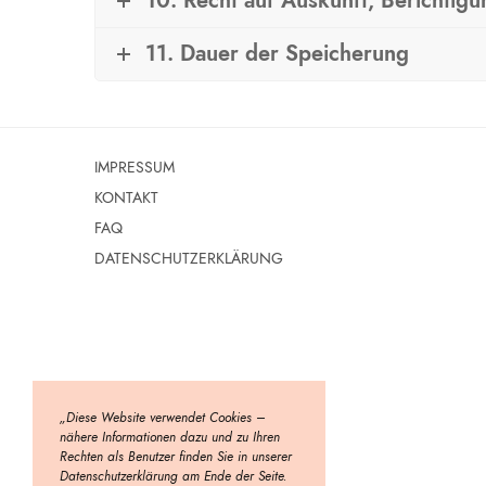
10. Recht auf Auskunft, Berichtig
11. Dauer der Speicherung
IMPRESSUM
KONTAKT
FAQ
DATENSCHUTZERKLÄRUNG
„Diese Website verwendet Cookies –
nähere Informationen dazu und zu Ihren
Rechten als Benutzer finden Sie in unserer
Datenschutzerklärung am Ende der Seite.