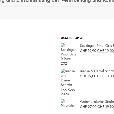
ung und Einschränkung der Verarbeitung und Kont
UNSERE TOP 3!
Seckinger, Pinot Gris 
CHF
19,90
CHF
10,00
Bianka & Daniel Schmit
CHF
19,00
CHF
10,00
Weinmanufaktur Strohm
CHF
27,00
CHF
19,90