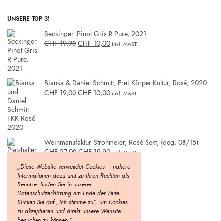
UNSERE TOP 3!
Seckinger, Pinot Gris R Pure, 2021
CHF
19,90
CHF
10,00
inkl. MwST.
Bianka & Daniel Schmitt, Frei.Körper.Kultur, Rosé, 2020
CHF
19,00
CHF
10,00
inkl. MwST.
Weinmanufaktur Strohmeier, Rosé Sekt, (deg. 08/15)
CHF
27,00
CHF
19,90
inkl. MwST.
„Diese Website verwendet Cookies – nähere
Informationen dazu und zu Ihren Rechten als
Benutzer finden Sie in unserer
Datenschutzerklärung am Ende der Seite.
Klicken Sie auf „Ich stimme zu“, um Cookies
zu akzeptieren und direkt unsere Website
besuchen zu können.“