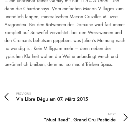
– ein unfassbar feiner Gamay mit nur 11.5% Alkohol. Und
dann die Chardonnays. Vom einfachen Macon Villages zum
unendlich langen, mineralischen Macon Cruzilles «Cuvee
Aragonite». Bei den Rotweinen der Domaine wird fast immer
komplett auf Schwefel verzichtet, bei den Weissweinen und
den Cremants behutsam gegeben, was Julien`s Meinung nach
notwendig ist. Kein Milligram mehr – denn neben der
typischen Klarheit wollen die Weine unbedingt weich und
bekömmlich bleiben, denn nur so macht Trinken Spass.
PREVIOUS
Vin Libre Dégu am 07. März 2015
NEXT
"Must Read": Grand Cru Pesticide