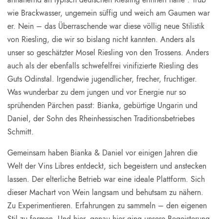
wie Brackwasser, ungemein süffig und weich am Gaumen war
er. Nein – das Überraschende war diese völlig neue Stilistik
von Riesling, die wir so bislang nicht kannten. Anders als
unser so geschätzter Mosel Riesling von den Trossens. Anders
auch als der ebenfalls schwefelfrei vinifizierte Riesling des
Guts Odinstal. Irgendwie jugendlicher, frecher, fruchtiger.
Was wunderbar zu dem jungen und vor Energie nur so
sprühenden Pärchen passt: Bianka, gebürtige Ungarin und
Daniel, der Sohn des Rheinhessischen Traditionsbetriebes
Schmitt.
Gemeinsam haben Bianka & Daniel vor einigen Jahren die
Welt der Vins Libres entdeckt, sich begeistern und anstecken
lassen. Der elterliche Betrieb war eine ideale Plattform. Sich
dieser Machart von Wein langsam und behutsam zu nähern.
Zu Experimentieren. Erfahrungen zu sammeln – den eigenen
Stil zu formen. Und hier, genau hier ging unsere Begeisterung