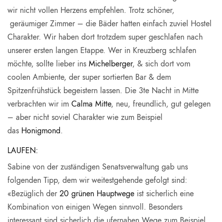
wir nicht vollen Herzens empfehlen. Trotz schöner,
geräumiger Zimmer – die Bäder hatten einfach zuviel Hostel
Charakter. Wir haben dort trotzdem super geschlafen nach
unserer ersten langen Etappe. Wer in Kreuzberg schlafen
möchte, sollte lieber ins
Michelberger
, & sich dort vom
coolen Ambiente, der super sortierten Bar & dem
Spitzenfrühstück begeistern lassen. Die 3te Nacht in Mitte
verbrachten wir im
Calma Mitte
, neu, freundlich, gut gelegen
– aber nicht soviel Charakter wie zum Beispiel
das
Honigmond
.
LAUFEN:
Sabine von der zuständigen Senatsverwaltung gab uns
folgenden Tipp, dem wir weitestgehende gefolgt sind:
«Bezüglich der
20 grünen Hauptwege
ist sicherlich eine
Kombination von einigen Wegen sinnvoll. Besonders
interessant sind sicherlich die ufernahen Wege zum Beispiel