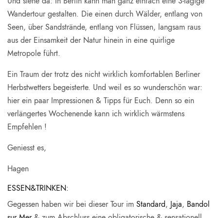
Und siehe da: In Berlin kann man ganz einfach eine 3-tägige
Wandertour gestalten. Die einen durch Wälder, entlang von
Seen, über Sandstrände, entlang von Flüssen, langsam raus
aus der Einsamkeit der Natur hinein in eine quirlige
Metropole führt.
Ein Traum der trotz des nicht wirklich komfortablen Berliner
Herbstwetters begeisterte. Und weil es so wunderschön war:
hier ein paar Impressionen & Tipps für Euch. Denn so ein
verlängertes Wochenende kann ich wirklich wärmstens
Empfehlen !
Geniesst es,
Hagen
ESSEN&TRINKEN:
Gegessen haben wir bei dieser Tour im
Standard
,
Jaja
,
Bandol
sur Mer
& zum Abschluss eine obligatorische & sensationell