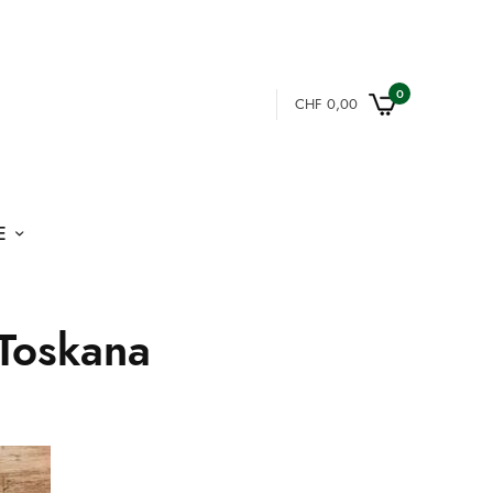
0
CHF
0,00
E
 Toskana