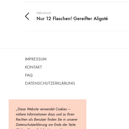
PREVIOUS
Nur 12 Flaschen! Gereifter Aligoté
IMPRESSUM
KONTAKT
FAQ
DATENSCHUTZERKLÄRUNG
„Diese Website verwendet Cookies –
nähere Informationen dazu und zu Ihren
Rechten als Benutzer finden Sie in unserer
Datenschutzerklärung am Ende der Seite.