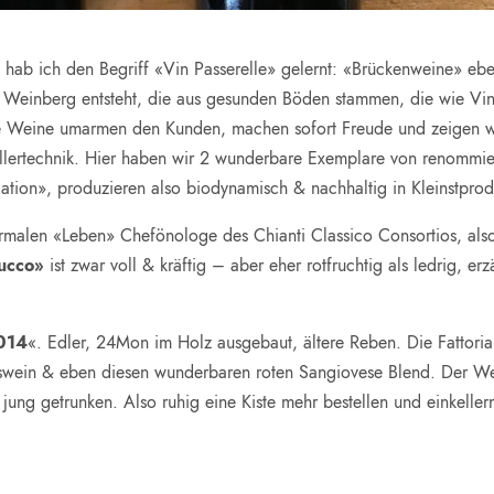
ab ich den Begriff «Vin Passerelle» gelernt: «Brückenweine» ebe
Weinberg entsteht, die aus gesunden Böden stammen, die wie Vins 
se Weine umarmen den Kunden, machen sofort Freude und zeigen wi
llertechnik. Hier haben wir 2 wunderbare Exemplare von renommier
ation», produzieren also biodynamisch & nachhaltig in Kleinstprod
rmalen «Leben» Chefönologe des Chianti Classico Consortios, also
ucco»
ist zwar voll & kräftig – aber eher rotfruchtig als ledrig, er
014
«. Edler, 24Mon im Holz ausgebaut, ältere Reben. Die Fattoria
swein & eben diesen wunderbaren roten Sangiovese Blend. Der Wein 
 jung getrunken. Also ruhig eine Kiste mehr bestellen und einkeller