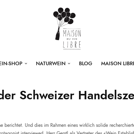
EIN-SHOP
NATURWEIN
BLOG
MAISON LIBR
 der Schweizer Handelsze
 berichtet. Und dies im Rahmen eines wirklich solide recherchiert
otagonist interviewed. Herr Gerstl als Vertreter des «Wein Establ