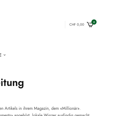
0
CHF
0,00
E
itung
en Artikels in ihrem Magazin, dem «Millionär».
ishments» angehört, lokale Winzer ausfindig gemacht