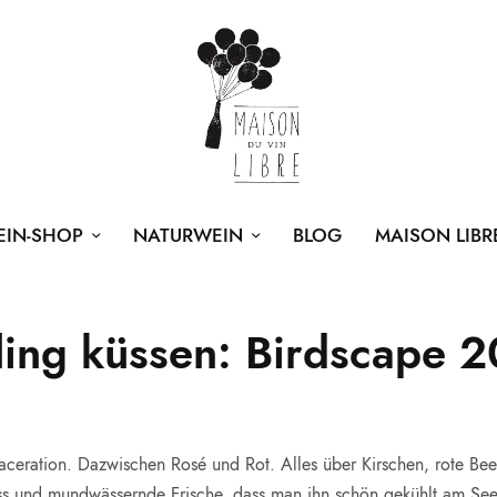
EIN-SHOP
NATURWEIN
BLOG
MAISON LIBR
ling küssen: Birdscape 2
aceration. Dazwischen Rosé und Rot. Alles über Kirschen, rote Bee
uss und mundwässernde Frische, dass man ihn schön gekühlt am Se