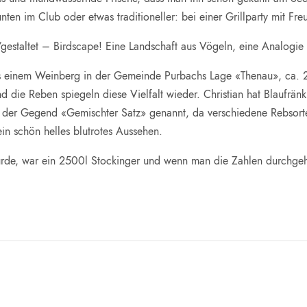
unten im Club oder etwas traditioneller: bei einer Grillparty mit 
/gestaltet – Birdscape! Eine Landschaft aus Vögeln, eine Analog
aus einem Weinberg in der Gemeinde Purbachs Lage «Thenau», ca.
d die Reben spiegeln diese Vielfalt wieder. Christian hat Blaufrä
in der Gegend «Gemischter Satz» genannt, da verschiedene Rebsor
in schön helles blutrotes Aussehen.
wurde, war ein 2500l Stockinger und wenn man die Zahlen durchgeh