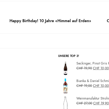
Happy Birthday! 10 Jahre «Himmel auf Erden»
C
UNSERE TOP 3!
Seckinger, Pinot Gris 
CHF
19,90
CHF
10,00
Bianka & Daniel Schmit
CHF
19,00
CHF
10,00
Weinmanufaktur Strohm
CHF
27,00
CHF
19,90