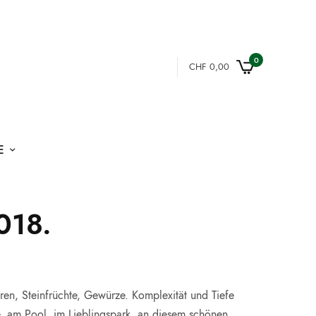
0
CHF
0,00
E
018.
ren, Steinfrüchte, Gewürze. Komplexität und Tiefe
e, am Pool, im Lieblingspark, an diesem schönen