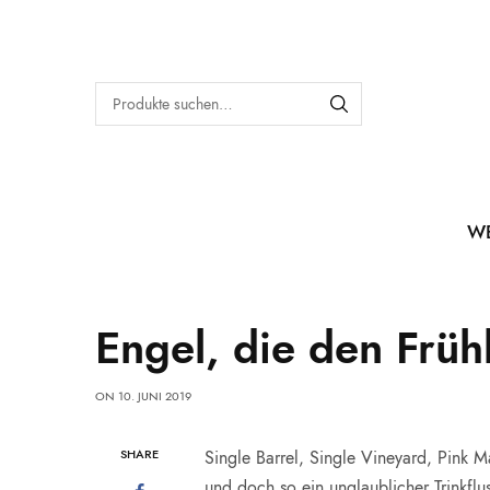
W
Engel, die den Früh
ON
10. JUNI 2019
SHARE
Single Barrel, Single Vineyard, Pink M
und doch so ein unglaublicher Trinkfl