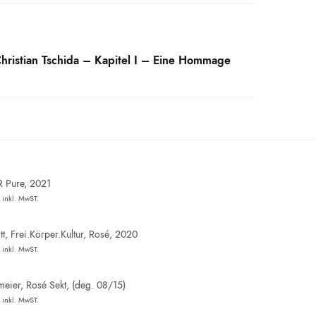
hristian Tschida – Kapitel I – Eine Hommage
R Pure, 2021
inkl. MwST.
t, Frei.Körper.Kultur, Rosé, 2020
inkl. MwST.
eier, Rosé Sekt, (deg. 08/15)
inkl. MwST.