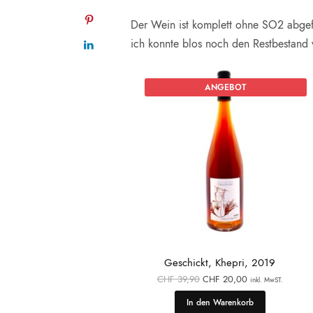
Der Wein ist komplett ohne SO2 abgefül
ich konnte blos noch den Restbestand 
ANGEBOT
Geschickt, Khepri, 2019
Ursprünglicher
Aktueller
CHF
39,90
CHF
20,00
inkl. MwST.
Preis war:
Preis ist:
CHF 39,90
CHF 20,00.
In den Warenkorb