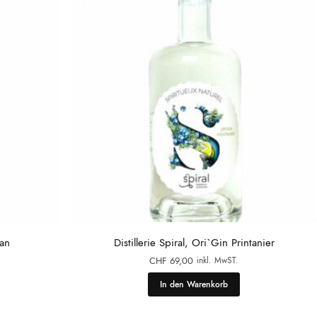
uan
Distillerie Spiral, Ori`Gin Printanier
inkl. MwST.
CHF
69,00
In den Warenkorb