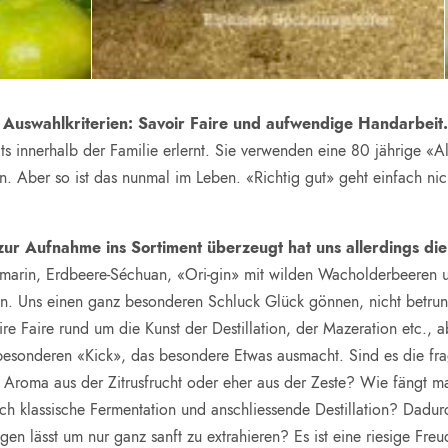
r Auswahlkriterien: Savoir Faire und aufwendige Handarbeit
 innerhalb der Familie erlernt. Sie verwenden eine 80 jährige «Alam
n. Aber so ist das nunmal im Leben. «Richtig gut» geht einfach nich
 zur Aufnahme ins Sortiment überzeugt hat uns allerdings die
smarin, Erdbeere-Séchuan, «Ori-gin» mit wilden Wacholderbeeren 
. Uns einen ganz besonderen Schluck Glück gönnen, nicht betrun
ire Faire rund um die Kunst der Destillation, der Mazeration etc.,
sonderen «Kick», das besondere Etwas ausmacht. Sind es die frag
n Aroma aus der Zitrusfrucht oder eher aus der Zeste? Wie fängt 
h klassische Fermentation und anschliessende Destillation? Dadu
igen lässt um nur ganz sanft zu extrahieren? Es ist eine riesige Fr