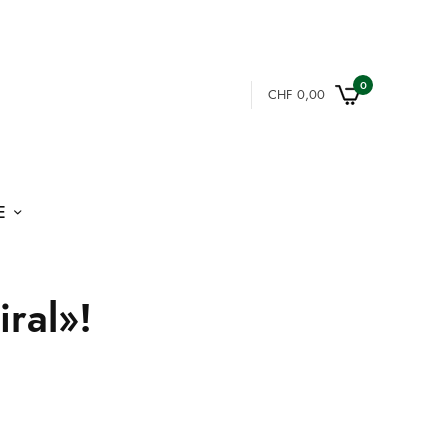
0
CHF
0,00
E
iral»!