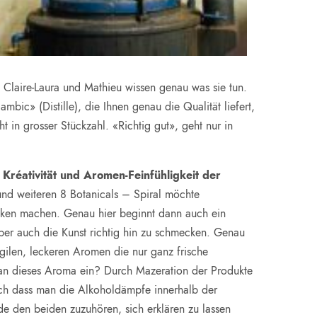
.
Claire-Laura und Mathieu wissen genau was sie tun.
bic» (Distille), die Ihnen genau die Qualität liefert,
t in grosser Stückzahl. «Richtig gut», geht nur in
 Kréativität und Aromen-Feinfühligkeit der
und weiteren 8 Botanicals – Spiral möchte
ken machen. Genau hier beginnt dann auch ein
 aber auch die Kunst richtig hin zu schmecken. Genau
ilen, leckeren Aromen die nur ganz frische
man dieses Aroma ein? Durch Mazeration der Produkte
rch dass man die Alkoholdämpfe innerhalb der
eude den beiden zuzuhören, sich erklären zu lassen