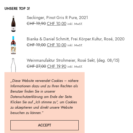
UNSERE TOP 3!
Seckinger, Pinot Gris R Pure, 2021
CHF
19,90
CHF
10,00
inkl. MwST.
Bianka & Daniel Schmitt, Frei.Körper.Kultur, Rosé, 2020
CHF
19,00
CHF
10,00
inkl. MwST.
Weinmanufaktur Strohmeier, Rosé Sekt, (deg. 08/15)
CHF
27,00
CHF
19,90
inkl. MwST.
„Diese Website verwendet Cookies – nähere
Informationen dazu und zu Ihren Rechten als
Benutzer finden Sie in unserer
Datenschutzerklärung am Ende der Seite.
Klicken Sie auf „Ich stimme zu“, um Cookies
zu akzeptieren und direkt unsere Website
besuchen zu können.“
ACCEPT