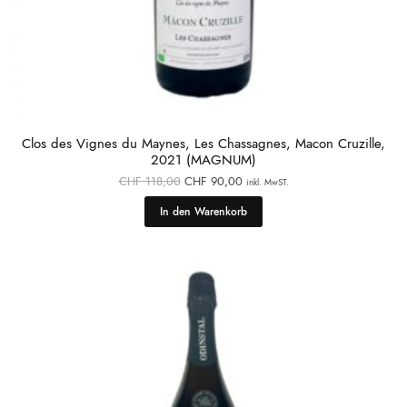
Clos des Vignes du Maynes, Les Chassagnes, Macon Cruzille,
2021 (MAGNUM)
Ursprünglicher
Aktueller
CHF
118,00
CHF
90,00
inkl. MwST.
Preis war:
Preis ist:
CHF 118,00
CHF 90,00.
In den Warenkorb