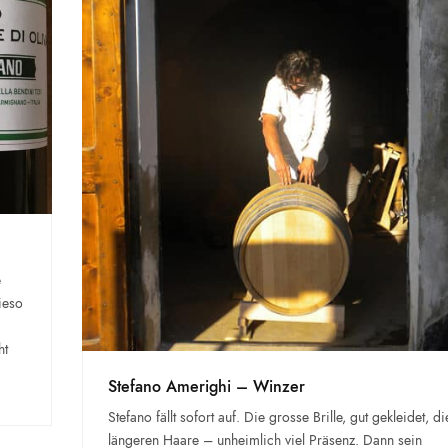
e
ieso
ht
Stefano Amerighi – Winzer
Stefano fällt sofort auf. Die grosse Brille, gut gekleidet, di
längeren Haare – unheimlich viel Präsenz. Dann sein