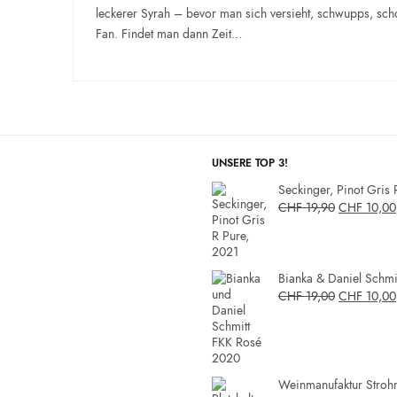
leckerer Syrah – bevor man sich versieht, schwupps, sch
Fan. Findet man dann Zeit…
UNSERE TOP 3!
Seckinger, Pinot Gris 
CHF
19,90
CHF
10,00
Bianka & Daniel Schmit
CHF
19,00
CHF
10,00
Weinmanufaktur Strohm