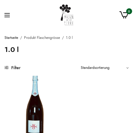
0
Startseite
/
Produkt Flaschengrösse
/
1.0 l
1.0 l
Filter