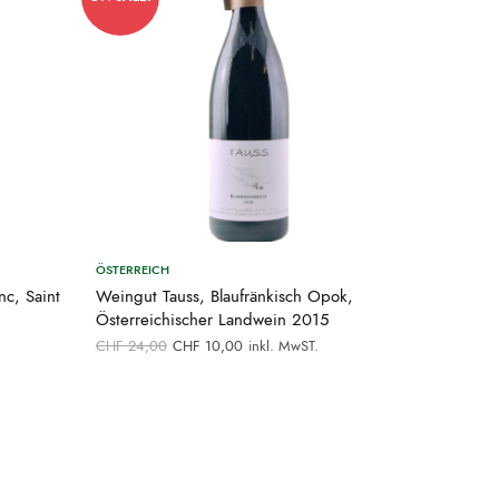
ÖSTERREICH
nc, Saint
Weingut Tauss, Blaufränkisch Opok,
Österreichischer Landwein 2015
Ursprünglicher
Aktueller
CHF
24,00
CHF
10,00
inkl. MwST.
Preis war:
Preis ist:
CHF 24,00
CHF 10,00.