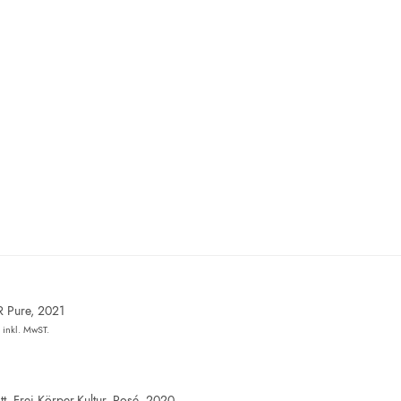
R Pure, 2021
inkl. MwST.
t, Frei.Körper.Kultur, Rosé, 2020