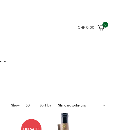
0
CHF
0,00
E
Show
50
Sort by
ON SALE!