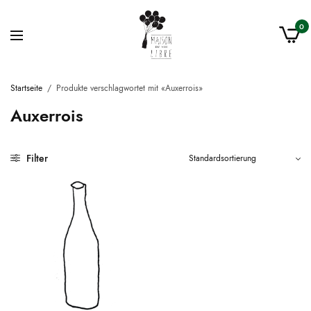
0
Startseite
/
Produkte verschlagwortet mit «Auxerrois»
Auxerrois
Filter