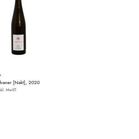
D
ilvaner [Nakt], 2020
nkl. MwST.