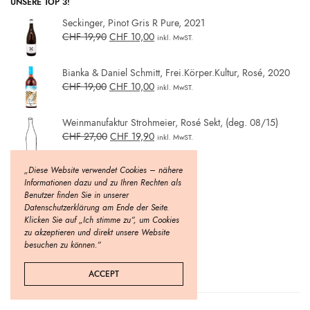
UNSERE TOP 3!
Seckinger, Pinot Gris R Pure, 2021
CHF
19,90
CHF
10,00
inkl. MwST.
Bianka & Daniel Schmitt, Frei.Körper.Kultur, Rosé, 2020
CHF
19,00
CHF
10,00
inkl. MwST.
Weinmanufaktur Strohmeier, Rosé Sekt, (deg. 08/15)
CHF
27,00
CHF
19,90
inkl. MwST.
„Diese Website verwendet Cookies – nähere
Informationen dazu und zu Ihren Rechten als
Benutzer finden Sie in unserer
Datenschutzerklärung am Ende der Seite.
Klicken Sie auf „Ich stimme zu“, um Cookies
zu akzeptieren und direkt unsere Website
besuchen zu können.“
ACCEPT