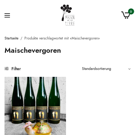
0
Startseite
/
Produkte verschlagwortet mit «Maischevergoren»
Maischevergoren
Filter