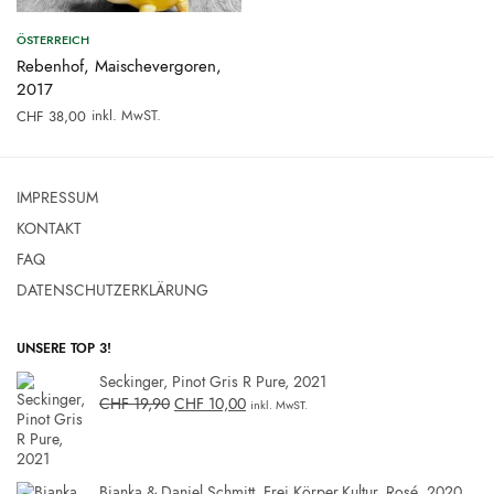
ÖSTERREICH
Rebenhof, Maischevergoren,
2017
inkl. MwST.
CHF
38,00
IMPRESSUM
KONTAKT
FAQ
DATENSCHUTZERKLÄRUNG
UNSERE TOP 3!
Seckinger, Pinot Gris R Pure, 2021
CHF
19,90
CHF
10,00
inkl. MwST.
Bianka & Daniel Schmitt, Frei.Körper.Kultur, Rosé, 2020