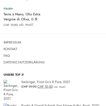
ITALIEN
Terre a Mano, Olio Extra
Vergine di Oliva, 0.5l
inkl. MwST.
CHF
19,90
IMPRESSUM
KONTAKT
FAQ
DATENSCHUTZERKLÄRUNG
UNSERE TOP 3!
Seckinger, Pinot Gris R Pure, 2021
CHF
19,90
CHF
10,00
inkl. MwST.
Bianka & Daniel Schmitt, Frei.Körper.Kultur, Rosé, 2020