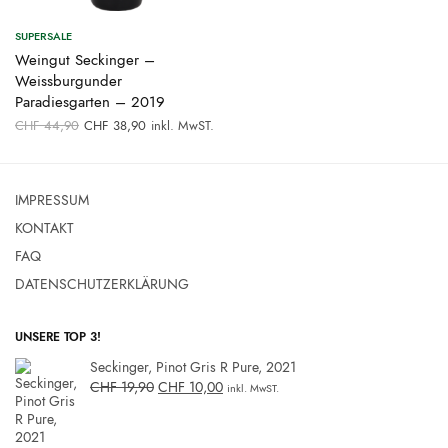
SUPERSALE
Weingut Seckinger –
Weissburgunder
Paradiesgarten – 2019
Ursprünglicher
Aktueller
CHF
44,90
CHF
38,90
inkl. MwST.
Preis war:
Preis ist:
CHF 44,90
CHF 38,90.
IMPRESSUM
KONTAKT
FAQ
DATENSCHUTZERKLÄRUNG
UNSERE TOP 3!
Seckinger, Pinot Gris R Pure, 2021
CHF
19,90
CHF
10,00
inkl. MwST.