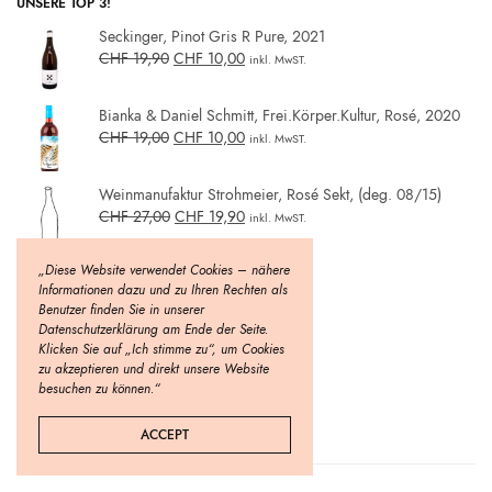
UNSERE TOP 3!
Seckinger, Pinot Gris R Pure, 2021
CHF
19,90
CHF
10,00
inkl. MwST.
Bianka & Daniel Schmitt, Frei.Körper.Kultur, Rosé, 2020
CHF
19,00
CHF
10,00
inkl. MwST.
Weinmanufaktur Strohmeier, Rosé Sekt, (deg. 08/15)
CHF
27,00
CHF
19,90
inkl. MwST.
„Diese Website verwendet Cookies – nähere
Informationen dazu und zu Ihren Rechten als
Benutzer finden Sie in unserer
Datenschutzerklärung am Ende der Seite.
Klicken Sie auf „Ich stimme zu“, um Cookies
zu akzeptieren und direkt unsere Website
besuchen zu können.“
ACCEPT