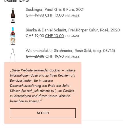
UNSERE TOP 3!
Seckinger, Pinot Gris R Pure, 2021
CHF
19,90
CHF
10,00
inkl. MwST.
Bianka & Daniel Schmitt, Frei.Körper.Kultur, Rosé, 2020
CHF
19,00
CHF
10,00
inkl. MwST.
Weinmanufaktur Strohmeier, Rosé Sekt, (deg. 08/15)
CHF
27,00
CHF
19,90
inkl. MwST.
„Diese Website verwendet Cookies – nähere
Informationen dazu und zu Ihren Rechten als
Benutzer finden Sie in unserer
Datenschutzerklärung am Ende der Seite.
Klicken Sie auf „Ich stimme zu“, um Cookies
zu akzeptieren und direkt unsere Website
besuchen zu können.“
ACCEPT