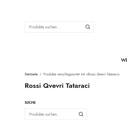
W
Startseite
/
Produkte verschlagwortet mit «Rossi Qvevri Tataraci»
Rossi Qvevri Tataraci
SUCHE