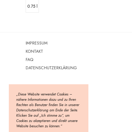
0.75 l
IMPRESSUM
KONTAKT
FAQ
DATENSCHUTZERKLÄRUNG
„Diese Website verwendet Cookies –
nähere Informationen dazu und zu Ihren
Rechten als Benutzer finden Sie in unserer
Datenschutzerklärung am Ende der Seite.
Klicken Sie auf „Ich stimme zu“, um
Cookies zu akzeptieren und direkt unsere
Website besuchen zu können.“