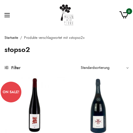
0
Startseite
/
Produkte verschlagwortet mit «stopso2»
stopso2
Filter
ON SALE!