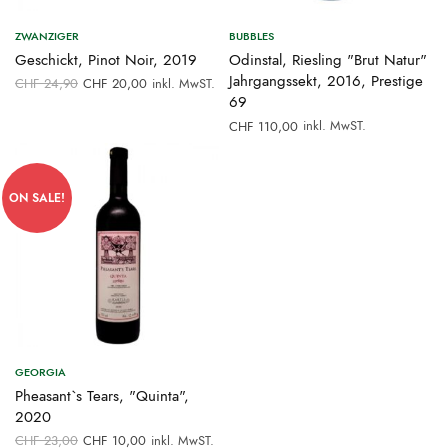
ZWANZIGER
BUBBLES
Geschickt, Pinot Noir, 2019
Odinstal, Riesling "Brut Natur"
Ursprünglicher
Aktueller
Jahrgangssekt, 2016, Prestige
CHF
24,90
CHF
20,00
inkl. MwST.
Preis war:
Preis ist:
69
CHF 24,90
CHF 20,00.
inkl. MwST.
CHF
110,00
ON SALE!
GEORGIA
Pheasant`s Tears, "Quinta",
2020
Ursprünglicher
Aktueller
CHF
23,00
CHF
10,00
inkl. MwST.