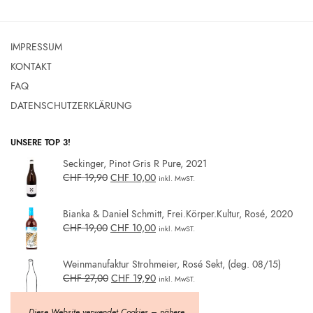
Preis war:
Preis ist:
CHF 23,00
CHF 10,00.
IMPRESSUM
KONTAKT
FAQ
DATENSCHUTZERKLÄRUNG
UNSERE TOP 3!
Seckinger, Pinot Gris R Pure, 2021
CHF
19,90
CHF
10,00
inkl. MwST.
Bianka & Daniel Schmitt, Frei.Körper.Kultur, Rosé, 2020
CHF
19,00
CHF
10,00
inkl. MwST.
Weinmanufaktur Strohmeier, Rosé Sekt, (deg. 08/15)
CHF
27,00
CHF
19,90
inkl. MwST.
„Diese Website verwendet Cookies – nähere