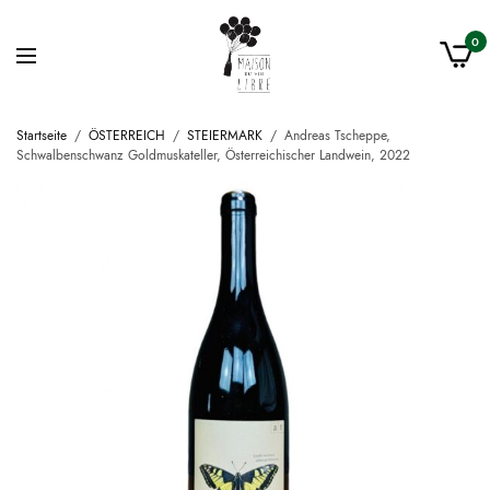
0
Startseite
/
ÖSTERREICH
/
STEIERMARK
/
Andreas Tscheppe,
Schwalbenschwanz Goldmuskateller, Österreichischer Landwein, 2022