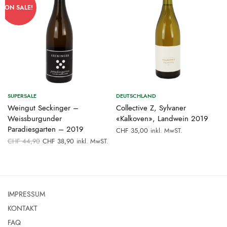
ON SALE!
SUPERSALE
DEUTSCHLAND
0
Weingut Seckinger –
Collective Z, Sylvaner
Weissburgunder
«Kalkoven», Landwein 2019
Paradiesgarten – 2019
inkl. MwST.
CHF
35,00
Ursprünglicher
Aktueller
CHF
44,90
CHF
38,90
inkl. MwST.
Preis war:
Preis ist:
CHF 44,90
CHF 38,90.
IMPRESSUM
KONTAKT
FAQ