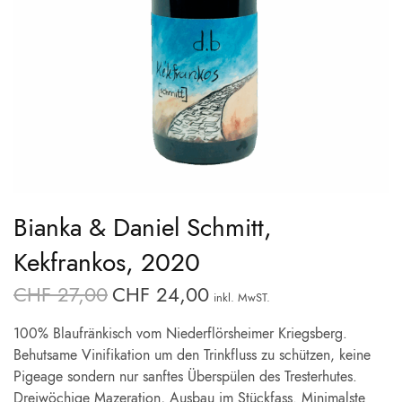
Bianka & Daniel Schmitt,
Kekfrankos, 2020
CHF
27,00
CHF
24,00
Ursprünglicher
Aktueller
inkl. MwST.
Preis war:
Preis ist:
100% Blaufränkisch vom Niederflörsheimer Kriegsberg.
CHF 27,00
CHF 24,00.
Behutsame Vinifikation um den Trinkfluss zu schützen, keine
Pigeage sondern nur sanftes Überspülen des Tresterhutes.
Dreiwöchige Mazeration, Ausbau im Stückfass. Minimalste