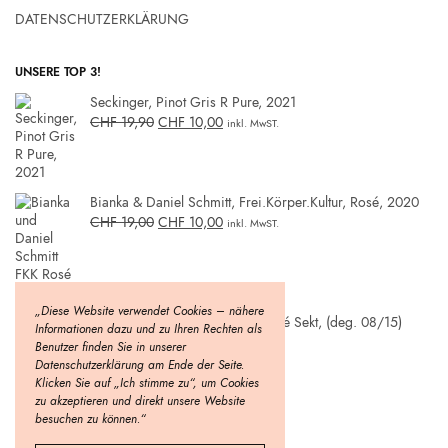
DATENSCHUTZERKLÄRUNG
UNSERE TOP 3!
Seckinger, Pinot Gris R Pure, 2021
CHF
19,90
CHF
10,00
inkl. MwST.
Bianka & Daniel Schmitt, Frei.Körper.Kultur, Rosé, 2020
CHF
19,00
CHF
10,00
inkl. MwST.
„Diese Website verwendet Cookies – nähere
Weinmanufaktur Strohmeier, Rosé Sekt, (deg. 08/15)
Informationen dazu und zu Ihren Rechten als
CHF
27,00
CHF
19,90
inkl. MwST.
Benutzer finden Sie in unserer
Datenschutzerklärung am Ende der Seite.
Klicken Sie auf „Ich stimme zu“, um Cookies
zu akzeptieren und direkt unsere Website
besuchen zu können.“