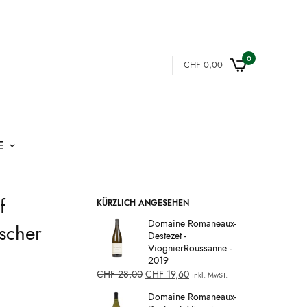
0
CHF
0,00
E
f
KÜRZLICH ANGESEHEN
Domaine Romaneaux-
scher
Destezet -
ViognierRoussanne -
2019
CHF
28,00
CHF
19,60
inkl. MwST.
Domaine Romaneaux-