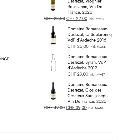
Destezet, Viognier
Roussanne, Vin De
France, 2020
CHF
28,00
CHF
22,00
inkl. MwST.
Domaine Romaneaux-
Destezet, La Souteronne,
VdP d`Ardeche 2016
CHF
26,00
inkl. MwST.
Domaine Romaneaux-
ANGE
Destezet, Syrah, VdP
d`Ardèche 2012
CHF
29,00
inkl. MwST.
Domaine Romaneaux-
Destezet, Clos des
Cessieux Saint-Joseph
Vin De France, 2020
CHF
49,00
CHF
39,00
inkl. MwST.