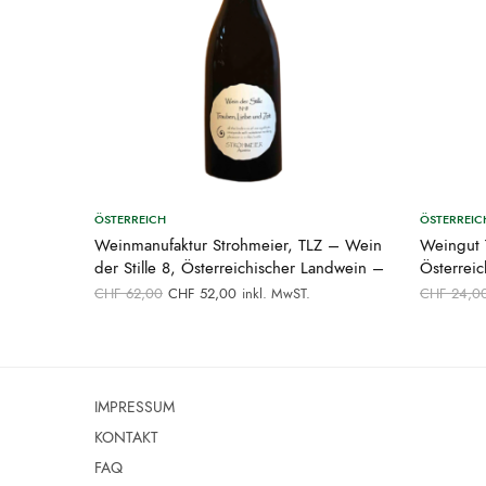
ÖSTERREICH
ÖSTERREIC
Weinmanufaktur Strohmeier, TLZ – Wein
Weingut 
der Stille 8, Österreichischer Landwein –
Österrei
Ursprünglicher
Aktueller
CHF
62,00
CHF
52,00
inkl. MwST.
CHF
24,0
Preis war:
Preis ist:
CHF 62,00
CHF 52,00.
IMPRESSUM
KONTAKT
FAQ