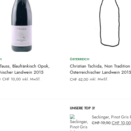
H
ÖSTERREICH
Tauss, Blaufränkisch Opok,
Christian Tschida, Non Tradition
chischer Landwein 2015
Österreichischer Landwein 2015
Ursprünglicher
Aktueller
0
CHF
10,00
inkl. MwST.
inkl. MwST.
CHF
62,00
Preis war:
Preis ist:
CHF 24,00
CHF 10,00.
UNSERE TOP 3!
Seckinger, Pinot Gris 
CHF
19,90
CHF
10,00