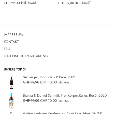
inkl. MwST.
inkl. MwST.
CHF
22,00
CHF
89,00
0.
IMPRESSUM
KONTAKT
FAQ
DATENSCHUTZERKLÄRUNG
UNSERE TOP 3!
Seckinger, Pinot Gris R Pure, 2021
CHF
19,90
CHF
10,00
inkl. MwST.
Bianka & Daniel Schmitt, Frei.Körper.Kultur, Rosé, 2020
CHF
19,00
CHF
10,00
inkl. MwST.
Weinmanufaktur Strohmeier, Rosé Sekt, (deg. 08/15)