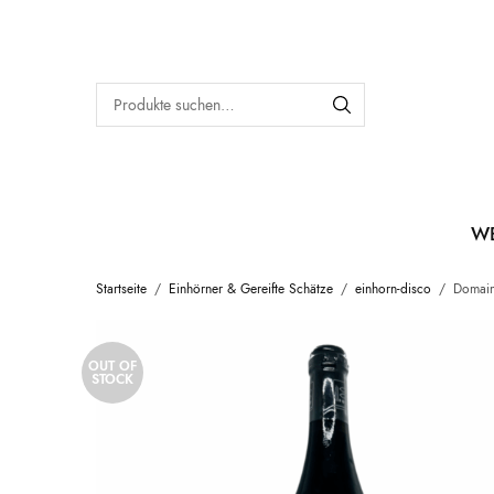
W
Startseite
/
Einhörner & Gereifte Schätze
/
einhorn-disco
/
Domaine
OUT OF
STOCK