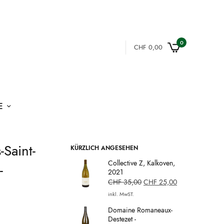
0
CHF
0,00
E
Saint-
KÜRZLICH ANGESEHEN
Collective Z, Kalkoven,
-
2021
CHF
35,00
CHF
25,00
inkl. MwST.
Domaine Romaneaux-
Destezet -