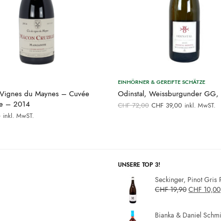
EINHÖRNER & GEREIFTE SCHÄTZE
 Vignes du Maynes – Cuvée
Odinstal, Weissburgunder GG,
e – 2014
Ursprünglicher
Aktueller
CHF
72,00
CHF
39,00
inkl. MwST.
Preis war:
Preis ist:
inkl. MwST.
0
CHF 72,00
CHF 39,00
UNSERE TOP 3!
Seckinger, Pinot Gris 
CHF
19,90
CHF
10,00
Bianka & Daniel Schmit