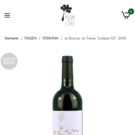
0
Startseite
/
ITALIEN
/
TOSKANA
/
Le Boncie, Le Trame, Toskana IGT, 2018
OUT OF
STOCK