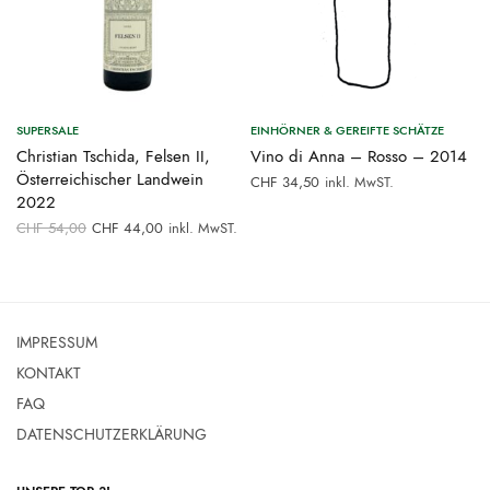
SUPERSALE
EINHÖRNER & GEREIFTE SCHÄTZE
Christian Tschida, Felsen II,
Vino di Anna – Rosso – 2014
Österreichischer Landwein
inkl. MwST.
CHF
34,50
2022
Ursprünglicher
Aktueller
CHF
54,00
CHF
44,00
inkl. MwST.
Preis war:
Preis ist:
CHF 54,00
CHF 44,00.
IMPRESSUM
KONTAKT
FAQ
DATENSCHUTZERKLÄRUNG