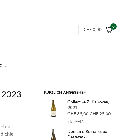
0
CHF
0,00
E
, 2023
KÜRZLICH ANGESEHEN
Collective Z, Kalkoven,
2021
CHF
35,00
CHF
25,00
inkl. MwST.
n Hand
Domaine Romaneaux-
dichte
Destezet -