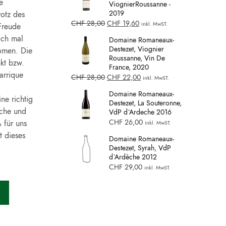
e
ViognierRoussanne -
2019
otz des
CHF
28,00
CHF
19,60
inkl. MwST.
Freude
ich mal
Domaine Romaneaux-
Destezet, Viognier
omen. Die
Roussanne, Vin De
kt bzw.
France, 2020
arrique
CHF
28,00
CHF
22,00
inkl. MwST.
Domaine Romaneaux-
ne richtig
Destezet, La Souteronne,
iche und
VdP d`Ardeche 2016
CHF
26,00
 für uns
inkl. MwST.
t dieses
Domaine Romaneaux-
Destezet, Syrah, VdP
d`Ardèche 2012
CHF
29,00
inkl. MwST.