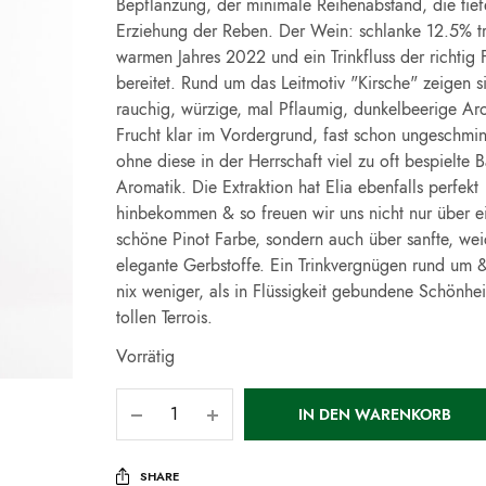
Bepflanzung, der minimale Reihenabstand, die tief
Erziehung der Reben. Der Wein: schlanke 12.5% tr
warmen Jahres 2022 und ein Trinkfluss der richtig 
bereitet. Rund um das Leitmotiv "Kirsche" zeigen s
rauchig, würzige, mal Pflaumig, dunkelbeerige Ar
Frucht klar im Vordergrund, fast schon ungeschmin
ohne diese in der Herrschaft viel zu oft bespielte B
Aromatik. Die Extraktion hat Elia ebenfalls perfekt
hinbekommen & so freuen wir uns nicht nur über ei
schöne Pinot Farbe, sondern auch über sanfte, we
elegante Gerbstoffe. Ein Trinkvergnügen rund um &
nix weniger, als in Flüssigkeit gebundene Schönhei
tollen Terrois.
Vorrätig
IN DEN WARENKORB
SHARE