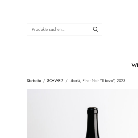
W
Startseite
/
SCHWEIZ
/
Libertà, Pinot Noir "ll terzo", 2023