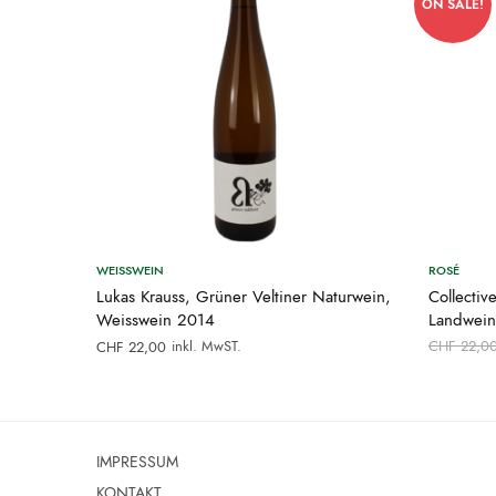
ON SALE!
WEISSWEIN
ROSÉ
Lukas Krauss, Grüner Veltiner Naturwein,
Collecti
Weisswein 2014
Landwei
inkl. MwST.
CHF
22,0
CHF
22,00
IMPRESSUM
KONTAKT