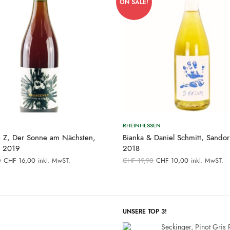
ON SALE!
RHEINHESSEN
ve Z, Der Sonne am Nächsten,
Bianka & Daniel Schmitt, Sandor
n 2019
2018
Ursprünglicher
Aktueller
Ursprünglicher
Aktueller
0
CHF
16,00
inkl. MwST.
CHF
19,90
CHF
10,00
inkl. MwST.
Preis war:
Preis ist:
Preis war:
Preis ist:
CHF 22,00
CHF 16,00.
CHF 19,90
CHF 10,00.
UNSERE TOP 3!
Seckinger, Pinot Gris 