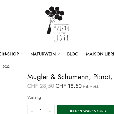
EIN-SHOP
NATURWEIN
BLOG
MAISON LIBR
t, 2022
Mugler & Schumann, Pi:not
CHF
28,50
CHF
18,50
Ursprünglicher
Aktueller
inkl. MwST.
Preis war:
Preis ist:
Vorrätig
CHF 28,50
CHF 18,50.
IN DEN WARENKORB