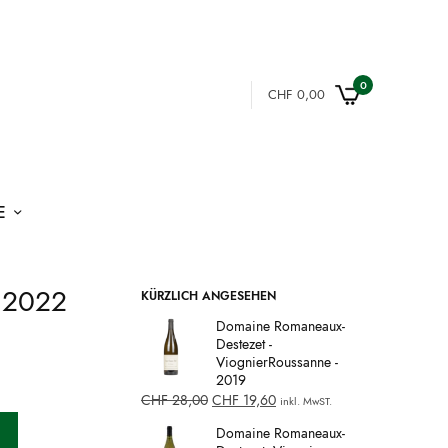
0
CHF
0,00
E
, 2022
KÜRZLICH ANGESEHEN
Domaine Romaneaux-
Destezet -
ViognierRoussanne -
2019
CHF
28,00
CHF
19,60
inkl. MwST.
Domaine Romaneaux-