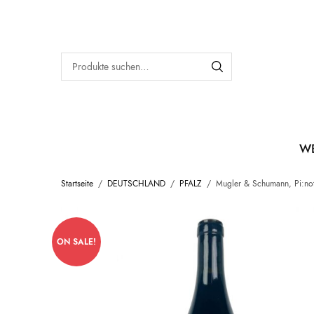
W
Startseite
/
DEUTSCHLAND
/
PFALZ
/
Mugler & Schumann, Pi:no
ON SALE!