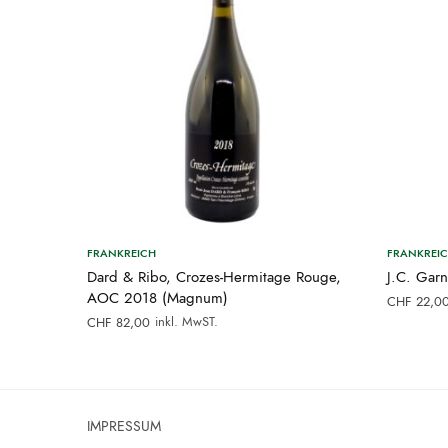
FRANKREICH
FRANKREI
Dard & Ribo, Crozes-Hermitage Rouge,
J.C. Gar
AOC 2018 (Magnum)
CHF
22,0
inkl. MwST.
CHF
82,00
IMPRESSUM