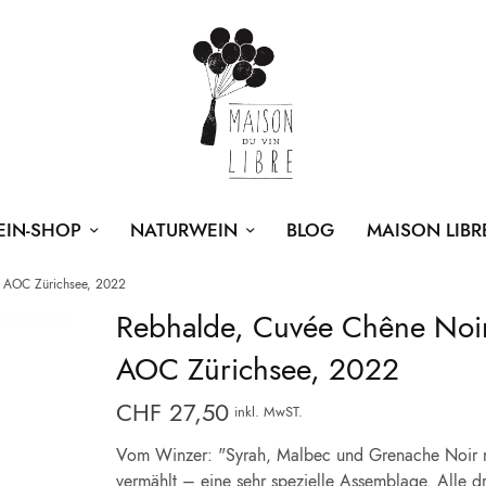
EIN-SHOP
NATURWEIN
BLOG
MAISON LIBR
 AOC Zürichsee, 2022
Rebhalde, Cuvée Chêne Noir
AOC Zürichsee, 2022
CHF
27,50
inkl. MwST.
Vom Winzer: "Syrah, Malbec und Grenache Noir 
vermählt – eine sehr spezielle Assemblage. Alle dr