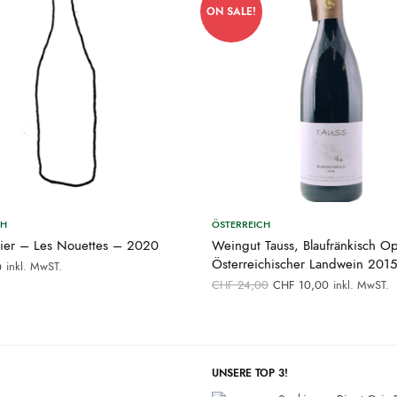
ON SALE!
CH
ÖSTERREICH
nier – Les Nouettes – 2020
Weingut Tauss, Blaufränkisch O
Österreichischer Landwein 2015
inkl. MwST.
0
Ursprünglicher
Aktueller
CHF
24,00
CHF
10,00
inkl. MwST.
Preis war:
Preis ist:
CHF 24,00
CHF 10,00
UNSERE TOP 3!