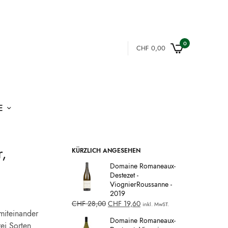
0
CHF
0,00
E
,
KÜRZLICH ANGESEHEN
Domaine Romaneaux-
Destezet -
ViognierRoussanne -
2019
CHF
28,00
CHF
19,60
inkl. MwST.
miteinander
Domaine Romaneaux-
ei Sorten