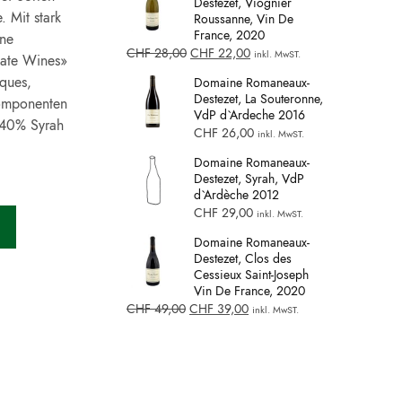
Destezet, Viognier
. Mit stark
Roussanne, Vin De
France, 2020
ine
CHF
28,00
CHF
22,00
inkl. MwST.
mate Wines»
iques,
Domaine Romaneaux-
Destezet, La Souteronne,
komponenten
VdP d`Ardeche 2016
 40% Syrah
CHF
26,00
inkl. MwST.
Domaine Romaneaux-
Destezet, Syrah, VdP
d`Ardèche 2012
CHF
29,00
inkl. MwST.
Domaine Romaneaux-
Destezet, Clos des
Cessieux Saint-Joseph
Vin De France, 2020
CHF
49,00
CHF
39,00
inkl. MwST.