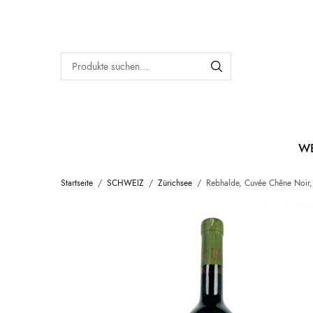
W
Startseite
/
SCHWEIZ
/
Zürichsee
/
Rebhalde, Cuvée Chêne Noir,