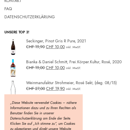
KONTAKT
FAQ
DATENSCHUTZERKLÄRUNG
UNSERE TOP 3!
Seckinger, Pinot Gris R Pure, 2021
CHF
19,90
CHF
10,00
inkl. MwST.
Bianka & Daniel Schmitt, Frei.Körper.Kultur, Rosé, 2020
CHF
19,00
CHF
10,00
inkl. MwST.
Weinmanufaktur Strohmeier, Rosé Sekt, (deg. 08/15)
CHF
27,00
CHF
19,90
inkl. MwST.
„Diese Website verwendet Cookies – nähere
Informationen dazu und zu Ihren Rechten als
Benutzer finden Sie in unserer
Datenschutzerklärung am Ende der Seite.
Klicken Sie auf „Ich stimme zu“, um Cookies
zu akzeptieren und direkt unsere Website