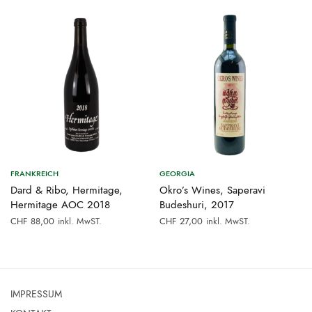
FRANKREICH
GEORGIA
Dard & Ribo, Hermitage,
Okro’s Wines, Saperavi
Hermitage AOC 2018
Budeshuri, 2017
inkl. MwST.
inkl. MwST.
CHF
88,00
CHF
27,00
0.
IMPRESSUM