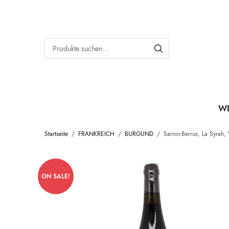
W
Startseite
/
FRANKREICH
/
BURGUND
/
Sarnin-Berrux, La Syrah,
ON SALE!