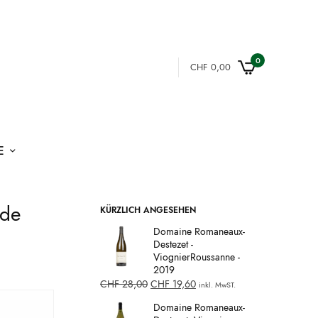
0
CHF
0,00
E
 de
KÜRZLICH ANGESEHEN
Domaine Romaneaux-
Destezet -
ViognierRoussanne -
2019
CHF
28,00
CHF
19,60
inkl. MwST.
Domaine Romaneaux-