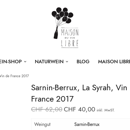
EIN-SHOP
NATURWEIN
BLOG
MAISON LIBR
 Vin de France 2017
Sarnin-Berrux, La Syrah, Vin
France 2017
CHF
62,00
CHF
40,00
Ursprünglicher
Aktueller
inkl. MwST.
Preis war:
Preis ist:
Weingut
Sarnin-Berrux
CHF 62,00
CHF 40,00.