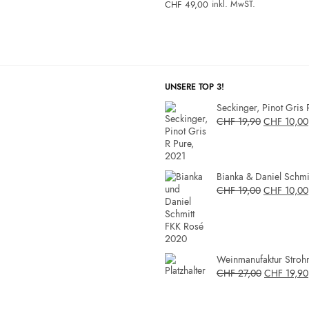
inkl. MwST.
CHF
49,00
UNSERE TOP 3!
Seckinger, Pinot Gris 
CHF
19,90
CHF
10,00
Bianka & Daniel Schmit
CHF
19,00
CHF
10,00
Weinmanufaktur Strohm
CHF
27,00
CHF
19,90