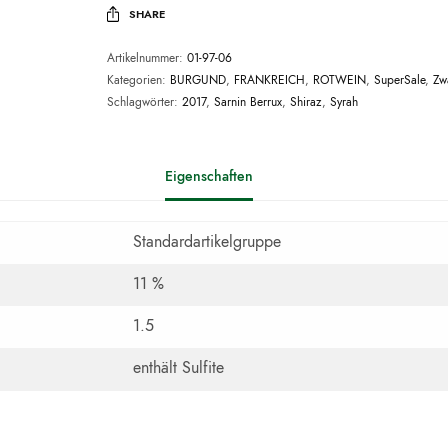
SHARE
Artikelnummer:
01-97-06
Kategorien:
BURGUND
,
FRANKREICH
,
ROTWEIN
,
SuperSale
,
Zw
Schlagwörter:
2017
,
Sarnin Berrux
,
Shiraz
,
Syrah
Eigenschaften
Standardartikelgruppe
11 %
1.5
enthält Sulfite