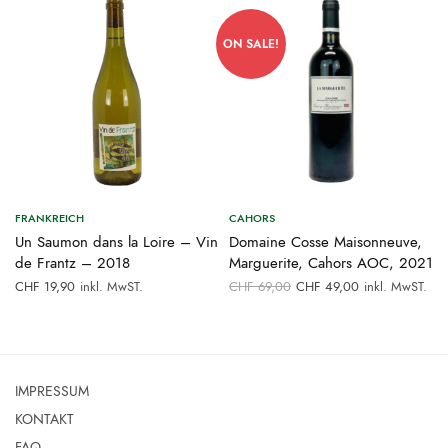
ON SALE!
FRANKREICH
CAHORS
Un Saumon dans la Loire – Vin
Domaine Cosse Maisonneuve,
de Frantz – 2018
Marguerite, Cahors AOC, 2021
Ursprünglicher
Aktueller
inkl. MwST.
CHF
69,00
CHF
49,00
inkl. MwST.
CHF
19,90
Preis war:
Preis ist:
CHF 69,00
CHF 49,00.
IMPRESSUM
KONTAKT
FAQ