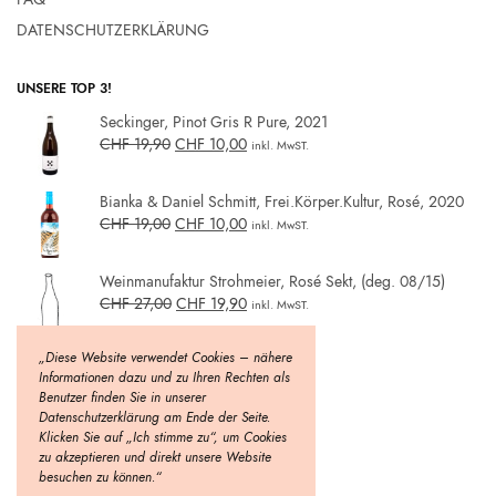
DATENSCHUTZERKLÄRUNG
UNSERE TOP 3!
Seckinger, Pinot Gris R Pure, 2021
CHF
19,90
CHF
10,00
inkl. MwST.
Bianka & Daniel Schmitt, Frei.Körper.Kultur, Rosé, 2020
CHF
19,00
CHF
10,00
inkl. MwST.
Weinmanufaktur Strohmeier, Rosé Sekt, (deg. 08/15)
CHF
27,00
CHF
19,90
inkl. MwST.
„Diese Website verwendet Cookies – nähere
Informationen dazu und zu Ihren Rechten als
Benutzer finden Sie in unserer
Datenschutzerklärung am Ende der Seite.
Klicken Sie auf „Ich stimme zu“, um Cookies
zu akzeptieren und direkt unsere Website
besuchen zu können.“