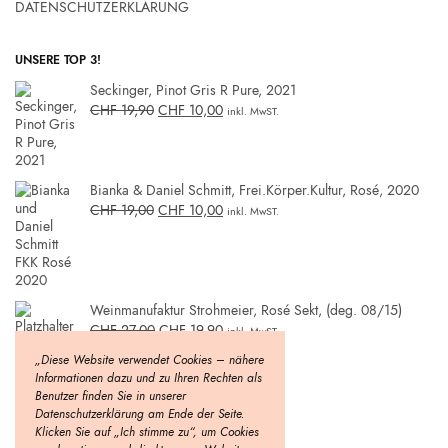
DATENSCHUTZERKLÄRUNG
UNSERE TOP 3!
Seckinger, Pinot Gris R Pure, 2021
CHF
19,90
CHF
10,00
inkl. MwST.
Bianka & Daniel Schmitt, Frei.Körper.Kultur, Rosé, 2020
CHF
19,00
CHF
10,00
inkl. MwST.
Weinmanufaktur Strohmeier, Rosé Sekt, (deg. 08/15)
CHF
27,00
CHF
19,90
inkl. MwST.
„Diese Website verwendet Cookies – nähere
Informationen dazu und zu Ihren Rechten als
Benutzer finden Sie in unserer
Datenschutzerklärung am Ende der Seite.
Klicken Sie auf „Ich stimme zu“, um Cookies