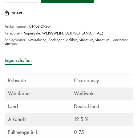
SHARE
Artikelnummer:
01-108-21-20
Kategorien:
SuperSale
,
WEISSWEIN
,
DEUTSCHLAND
,
PFALZ
Schlagwörter:
Naturalwine
,
Seckinger
,
vinlibre
,
vinnature
,
vinnaturel
,
vinvibrant
,
vinvivant
Eigenschaften
Rebsorte
Chardonnay
Weinfarbe
Weißwein
Land
Deutschland
Alkohohl
12.5 %
Füllmenge in L
0.75