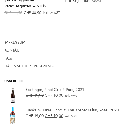
Weissburgunder
inkl. MwST.
CHF
28,00
Paradiesgarten – 2019
Ursprünglicher
Aktueller
CHF
44,90
CHF
38,90
inkl. MwST.
0.
Preis war:
Preis ist:
CHF 44,90
CHF 38,90.
IMPRESSUM
KONTAKT
FAQ
DATENSCHUTZERKLÄRUNG
UNSERE TOP 3!
Seckinger, Pinot Gris R Pure, 2021
CHF
19,90
CHF
10,00
inkl. MwST.
Bianka & Daniel Schmitt, Frei.Körper.Kultur, Rosé, 2020
CHF
19,00
CHF
10,00
inkl. MwST.