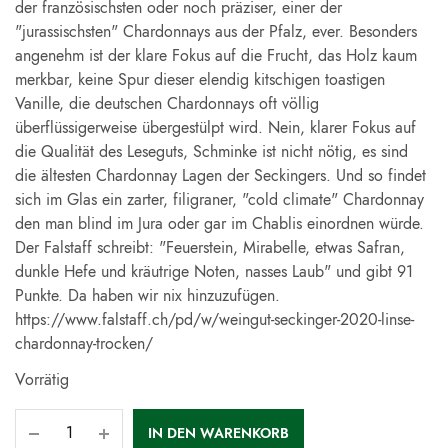
der französischsten oder noch präziser, einer der
"jurassischsten" Chardonnays aus der Pfalz, ever. Besonders
angenehm ist der klare Fokus auf die Frucht, das Holz kaum
merkbar, keine Spur dieser elendig kitschigen toastigen
Vanille, die deutschen Chardonnays oft völlig
überflüssigerweise übergestülpt wird. Nein, klarer Fokus auf
die Qualität des Leseguts, Schminke ist nicht nötig, es sind
die ältesten Chardonnay Lagen der Seckingers. Und so findet
sich im Glas ein zarter, filigraner, "cold climate" Chardonnay
den man blind im Jura oder gar im Chablis einordnen würde.
Der Falstaff schreibt: "Feuerstein, Mirabelle, etwas Safran,
dunkle Hefe und kräutrige Noten, nasses Laub" und gibt 91
Punkte. Da haben wir nix hinzuzufügen.
https://www.falstaff.ch/pd/w/weingut-seckinger-2020-linse-
chardonnay-trocken/
Vorrätig
IN DEN WARENKORB