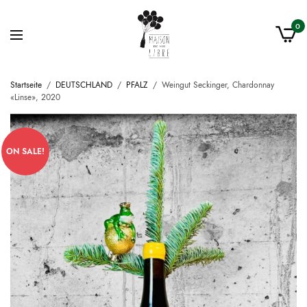
0
Startseite
/
DEUTSCHLAND
/
PFALZ
/
Weingut Seckinger, Chardonnay
«Linse», 2020
ON SALE!