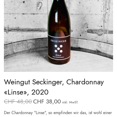
Weingut Seckinger, Chardonnay
«Linse», 2020
CHF
48,00
CHF
38,00
Ursprünglicher
Aktueller
inkl. MwST.
Preis war:
Preis ist:
Der Chardonnay "Linse", so empfinden wir das, ist wohl einer
CHF 48,00
CHF 38,00.