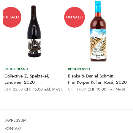
ON SALE!
ON SALE!
DEUTSCHLAND
RHEINHESSEN
Collective Z, Spektakel,
Bianka & Daniel Schmitt,
Landwein 2020
Frei.Körper.Kultur, Rosé, 2020
Ursprünglicher
Aktueller
Ursprünglicher
Aktueller
.
CHF
22,50
CHF
16,00
inkl. MwST.
CHF
19,00
CHF
10,00
inkl. MwST.
Preis war:
Preis ist:
Preis war:
Preis ist:
0.
CHF 22,50
CHF 16,00.
CHF 19,00
CHF 10,00.
IMPRESSUM
KONTAKT