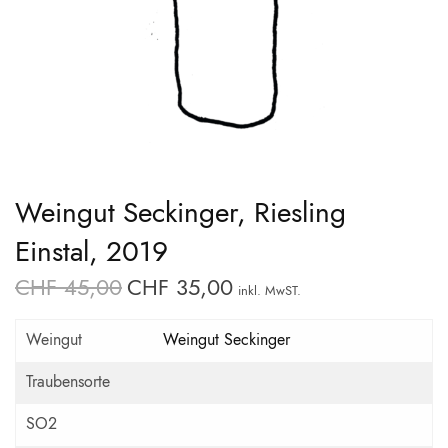
Weingut Seckinger, Riesling
Einstal, 2019
CHF
45,00
CHF
35,00
Ursprünglicher
Aktueller
inkl. MwST.
Preis war:
Preis ist:
Weingut
Weingut Seckinger
CHF 45,00
CHF 35,00.
Traubensorte
SO2