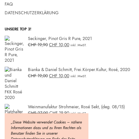
FAQ
DATENSCHUTZERKLÄRUNG
UNSERE TOP 3!
Seckinger, Pinot Gris R Pure, 2021
CHF
19,90
CHF
10,00
inkl. MwST.
Bianka & Daniel Schmitt, Frei.Körper.Kultur, Rosé, 2020
CHF
19,00
CHF
10,00
inkl. MwST.
Weinmanufaktur Strohmeier, Rosé Sekt, (deg. 08/15)
CHF
27,00
CHF
19,90
inkl. MwST.
„Diese Website verwendet Cookies – nähere
Informationen dazu und zu Ihren Rechten als
Benutzer finden Sie in unserer