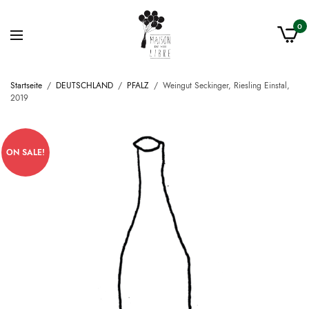
0
Startseite
/
DEUTSCHLAND
/
PFALZ
/
Weingut Seckinger, Riesling Einstal,
2019
ON SALE!