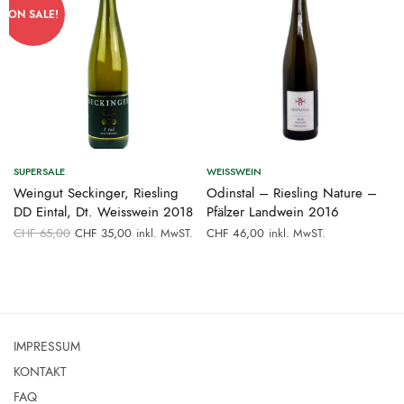
ON SALE!
SUPERSALE
WEISSWEIN
Weingut Seckinger, Riesling
Odinstal – Riesling Nature –
DD Eintal, Dt. Weisswein 2018
Pfälzer Landwein 2016
Ursprünglicher
Aktueller
CHF
65,00
CHF
35,00
inkl. MwST.
inkl. MwST.
CHF
46,00
Preis war:
Preis ist:
CHF 65,00
CHF 35,00.
IMPRESSUM
KONTAKT
FAQ