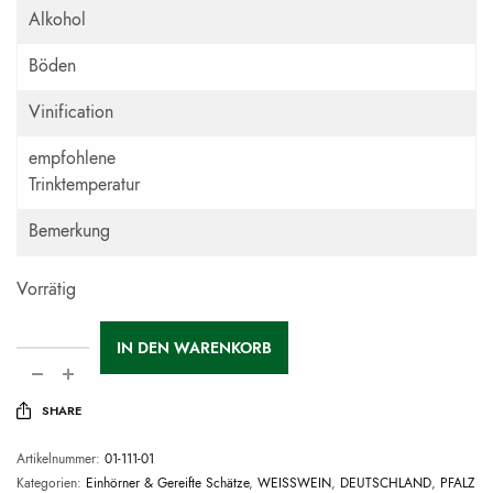
Alkohol
Böden
Vinification
empfohlene
Trinktemperatur
Bemerkung
Vorrätig
IN DEN WARENKORB
SHARE
Artikelnummer:
01-111-01
Kategorien:
Einhörner & Gereifte Schätze
,
WEISSWEIN
,
DEUTSCHLAND
,
PFALZ