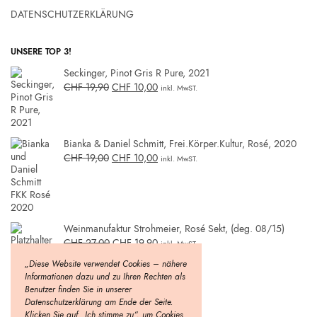
DATENSCHUTZERKLÄRUNG
UNSERE TOP 3!
Seckinger, Pinot Gris R Pure, 2021
CHF
19,90
CHF
10,00
inkl. MwST.
Bianka & Daniel Schmitt, Frei.Körper.Kultur, Rosé, 2020
CHF
19,00
CHF
10,00
inkl. MwST.
Weinmanufaktur Strohmeier, Rosé Sekt, (deg. 08/15)
CHF
27,00
CHF
19,90
inkl. MwST.
„Diese Website verwendet Cookies – nähere
Informationen dazu und zu Ihren Rechten als
Benutzer finden Sie in unserer
Datenschutzerklärung am Ende der Seite.
Klicken Sie auf „Ich stimme zu“, um Cookies