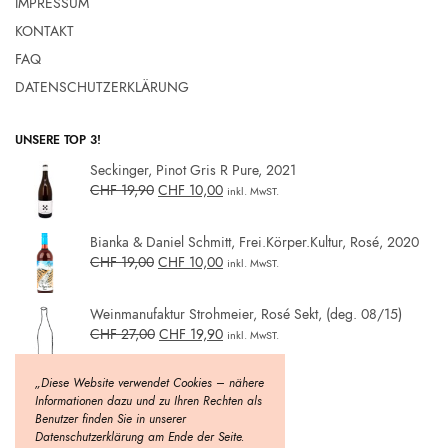
IMPRESSUM
KONTAKT
FAQ
DATENSCHUTZERKLÄRUNG
UNSERE TOP 3!
Seckinger, Pinot Gris R Pure, 2021
CHF
19,90
CHF
10,00
inkl. MwST.
Bianka & Daniel Schmitt, Frei.Körper.Kultur, Rosé, 2020
CHF
19,00
CHF
10,00
inkl. MwST.
Weinmanufaktur Strohmeier, Rosé Sekt, (deg. 08/15)
CHF
27,00
CHF
19,90
inkl. MwST.
„Diese Website verwendet Cookies – nähere
Informationen dazu und zu Ihren Rechten als
Benutzer finden Sie in unserer
Datenschutzerklärung am Ende der Seite.