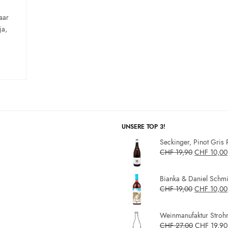
aar
ja,
UNSERE TOP 3!
Seckinger, Pinot Gris 
CHF
19,90
CHF
10,00
Bianka & Daniel Schmit
CHF
19,00
CHF
10,00
Weinmanufaktur Strohm
CHF
27,00
CHF
19,90