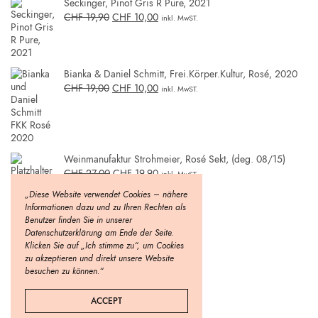
Seckinger, Pinot Gris R Pure, 2021
CHF
19,90
CHF
10,00
inkl. MwST.
Bianka & Daniel Schmitt, Frei.Körper.Kultur, Rosé, 2020
CHF
19,00
CHF
10,00
inkl. MwST.
Weinmanufaktur Strohmeier, Rosé Sekt, (deg. 08/15)
CHF
27,00
CHF
19,90
inkl. MwST.
„Diese Website verwendet Cookies – nähere
Informationen dazu und zu Ihren Rechten als
Benutzer finden Sie in unserer
Datenschutzerklärung am Ende der Seite.
Klicken Sie auf „Ich stimme zu“, um Cookies
zu akzeptieren und direkt unsere Website
besuchen zu können.“
ACCEPT