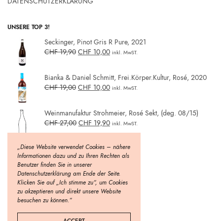
DATENSCHUTZERKLÄRUNG
UNSERE TOP 3!
Seckinger, Pinot Gris R Pure, 2021
CHF
19,90
CHF
10,00
inkl. MwST.
Bianka & Daniel Schmitt, Frei.Körper.Kultur, Rosé, 2020
CHF
19,00
CHF
10,00
inkl. MwST.
Weinmanufaktur Strohmeier, Rosé Sekt, (deg. 08/15)
CHF
27,00
CHF
19,90
inkl. MwST.
„Diese Website verwendet Cookies – nähere
Informationen dazu und zu Ihren Rechten als
Benutzer finden Sie in unserer
Datenschutzerklärung am Ende der Seite.
Klicken Sie auf „Ich stimme zu“, um Cookies
zu akzeptieren und direkt unsere Website
besuchen zu können.“