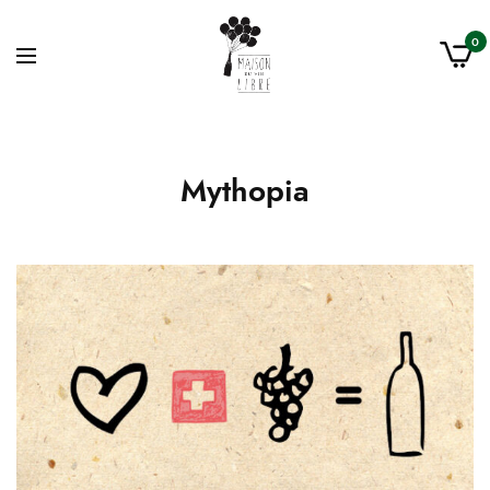
0
Mythopia